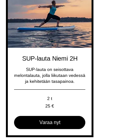
SUP-lauta Niemi 2H
SUP-lauta on seisottava
melontalauta, jolla liikutaan vedessä
ja kehitetään tasapainoa.
2 t
25
25 €
euroa
Varaa nyt