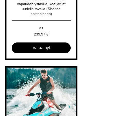
vapauden ystäville, koe järvet
uudella tavalla.(Sisältää
polttoaineen)
3 t
239,97
239,97 €
euroa
Varaa nyt