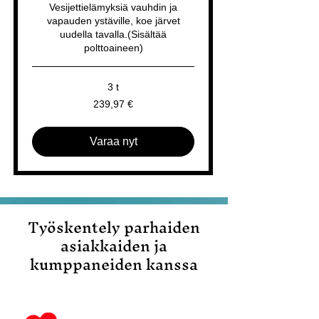
Vesijettielämyksiä vauhdin ja
vapauden ystäville, koe järvet
uudella tavalla.(Sisältää
polttoaineen)
3 t
239,97
239,97 €
euroa
Varaa nyt
Työskentely parhaiden
asiakkaiden ja
kumppaneiden kanssa