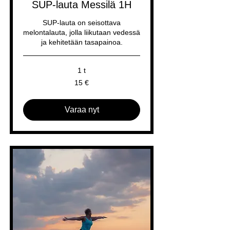
SUP-lauta Messilä 1H
SUP-lauta on seisottava
melontalauta, jolla liikutaan vedessä
ja kehitetään tasapainoa.
1 t
15
15 €
euroa
Varaa nyt