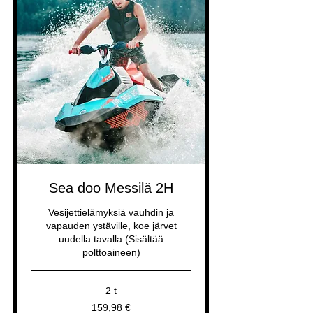
Sea doo Messilä 2H
Vesijettielämyksiä vauhdin ja
vapauden ystäville, koe järvet
uudella tavalla.(Sisältää
polttoaineen)
2 t
159,98
159,98 €
euroa