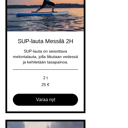
SUP-lauta Messilä 2H
SUP-lauta on seisottava
melontalauta, jolla liikutaan vedessä
ja kehitetään tasapainoa.
2 t
25
25 €
euroa
Varaa nyt