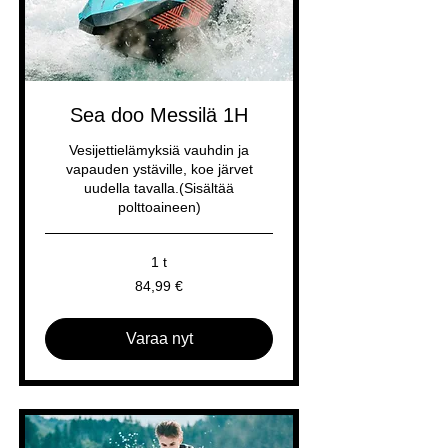
Sea doo Messilä 1H
Vesijettielämyksiä vauhdin ja
vapauden ystäville, koe järvet
uudella tavalla.(Sisältää
polttoaineen)
1 t
84,99
84,99 €
euroa
Varaa nyt