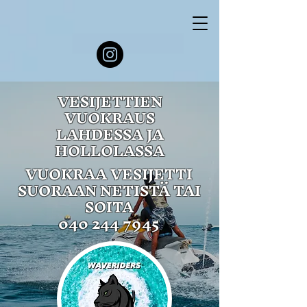
VESIJETTIEN
VUOKRAUS
LAHDESSA JA
HOLLOLASSA
VUOKRAA VESIJETTI
SUORAAN NETISTÄ TAI
SOITA
040 244 7945