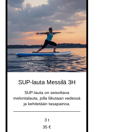
SUP-lauta Messilä 3H
SUP-lauta on seisottava
melontalauta, jolla liikutaan vedessä
ja kehitetään tasapainoa.
3 t
35
35 €
euroa