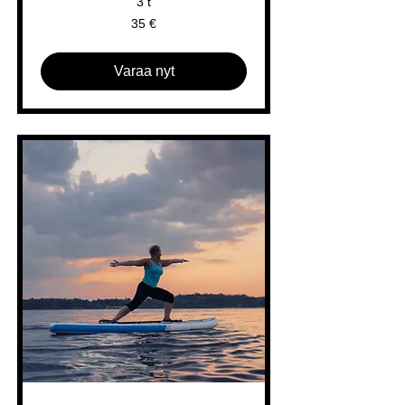
3 t
35
35 €
euroa
Varaa nyt