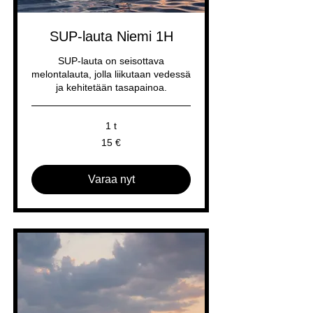
SUP-lauta Niemi 1H
SUP-lauta on seisottava
melontalauta, jolla liikutaan vedessä
ja kehitetään tasapainoa.
1 t
15
15 €
euroa
Varaa nyt