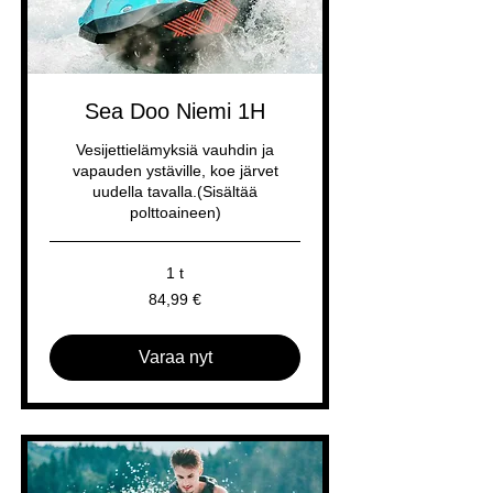
Sea Doo Niemi 1H
Vesijettielämyksiä vauhdin ja
vapauden ystäville, koe järvet
uudella tavalla.(Sisältää
polttoaineen)
1 t
84,99
84,99 €
euroa
Varaa nyt