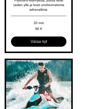
Flyboard-elämyksiä, joissa liidät
veden yllä ja koet unohtumatonta
adrenaliinia.
20 min
80
80 €
euroa
Varaa nyt