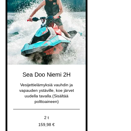
Sea Doo Niemi 2H
Vesijettielämyksiä vauhdin ja
vapauden ystäville, koe järvet
uudella tavalla.(Sisältää
polttoaineen)
2 t
159,98
159,98 €
euroa